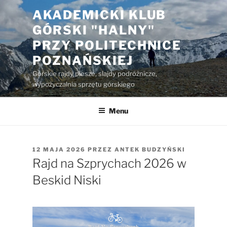
Przejdź
AKADEMICKI KLUB
do
GÓRSKI "HALNY"
treści
PRZY POLITECHNICE
POZNAŃSKIEJ
Górskie rajdy piesze, slajdy podróżnicze,
wypożyczalnia sprzętu górskiego
Menu
OPUBLIKOWANE
12 MAJA 2026
PRZEZ
ANTEK BUDZYŃSKI
W
Rajd na Szprychach 2026 w
Beskid Niski