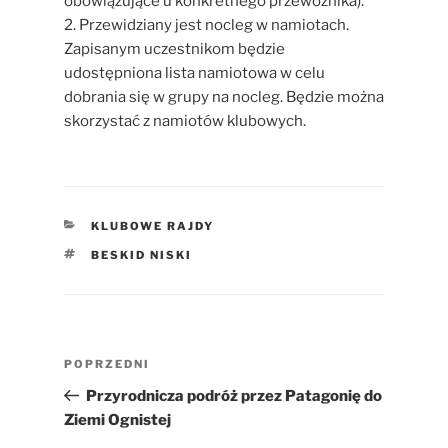
obowiązujące u konkretnego przewoźnika).
2. Przewidziany jest nocleg w namiotach.
Zapisanym uczestnikom będzie
udostępniona lista namiotowa w celu
dobrania się w grupy na nocleg. Będzie można
skorzystać z namiotów klubowych.
KATEGORIE
KLUBOWE RAJDY
TAGI
BESKID NISKI
Nawigacja
Poprzedni
POPRZEDNI
wpisu
wpis
Przyrodnicza podróż przez Patagonię do
Ziemi Ognistej