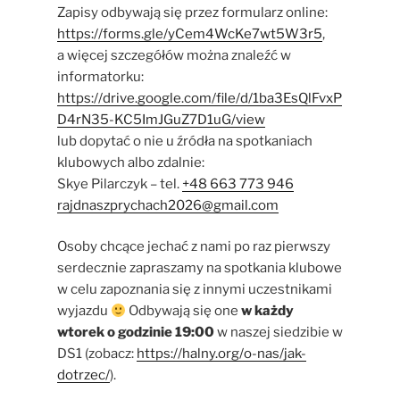
Zapisy odbywają się przez formularz online:
https://forms.gle/yCem4WcKe7wt5W3r5
,
a więcej szczegółów można znaleźć w
informatorku:
https://drive.google.com/file/d/1ba3EsQlFvxP
D4rN35-KC5ImJGuZ7D1uG/view
lub dopytać o nie u źródła na spotkaniach
klubowych albo zdalnie:
Skye Pilarczyk – tel.
+48 663 773 946
rajdnaszprychach2026@gmail.com
Osoby chcące jechać z nami po raz pierwszy
serdecznie zapraszamy na spotkania klubowe
w celu zapoznania się z innymi uczestnikami
wyjazdu
Odbywają się one
w każdy
wtorek o godzinie 19:00
w naszej siedzibie w
DS1 (zobacz:
https://halny.org/o-nas/jak-
dotrzec/
).