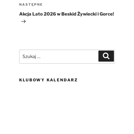
Następny
NASTĘPNE
wpis
Akcja Lato 2026 w Beskid Żywiecki i Gorce!
Szukaj:
Szukaj
KLUBOWY KALENDARZ