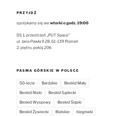
PRZYJDŹ
spotykamy się we
wtorki
o godz. 19:00
DS 1, przestrzeń „PUT Space”
ul. Jana Pawła II 28, 61-139 Poznań
2. piętro, pokój 206
PASMA GÓRSKIE W POLSCE
50-lecie
Bardzkie
Beskid Mały
Beskid Niski
Beskid Sądecki
Beskid Wyspowy
Beskid Śląski
Beskid Żywiecki
Bialskie
biegówki