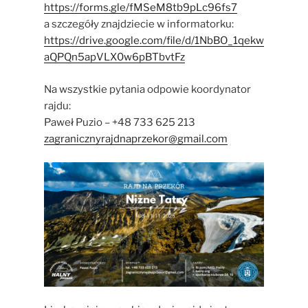
https://forms.gle/fMSeM8tb9pLc96fs7
a szczegóły znajdziecie w informatorku:
https://drive.google.com/file/d/1NbBO_1qekw
aQPQn5apVLX0w6pBTbvtFz
Na wszystkie pytania odpowie koordynator
rajdu:
Paweł Puzio – +48 733 625 213
zagranicznyrajdnaprzekor@gmail.com