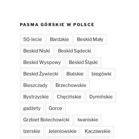
PASMA GÓRSKIE W POLSCE
50-lecie
Bardzkie
Beskid Mały
Beskid Niski
Beskid Sądecki
Beskid Wyspowy
Beskid Śląski
Beskid Żywiecki
Bialskie
biegówki
Bieszczady
Brzechowskie
Bystrzyckie
Chęcińskie
Dymińskie
gadżety
Gorce
Grzbiet Bolechowicki
Iwaniskie
Izerskie
Jeleniowskie
Kaczawskie