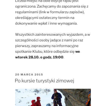
Liczba miejsc na obie edycje rajdu jest
ograniczona. Zachęcamy do zapoznania się z
regulaminami (link w formularzu zapisów),
określającymi ostateczny termin na
dokonywanie wpłat i inne wymagania.
Wszystkich zainteresowanych wyjazdem, a w
szczególności osoby jadące z nami po raz
pierwszy, zapraszamy na informacyjne
spotkanie Klubu, które odbędzie się
we
wtorek 28.10. o godz. 19:00
.
OPUBLIKOWANE
20 MARCA 2015
W
Po kursie turystyki zimowej