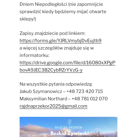
Dniem Niepodległości (nie zapomnijcie
sprawdzić kiedy będziemy mijać otwarte
sklepy!)
Zapisy znajdziecie pod linkiem:
https://forms.gle/YJRLVmybjDvEujtb9
a więcej szczegółów znajduje się w
informatorku:
https://drive.google.com/file/d/16O80xXPgP
bovA9JEC3B2CybRZrYVzG-y
Na wszystkie pytania odpowiedzą:
Jakub Szymanowicz – +48 723 420 715
Maksymilian Northard – +48 781 012 070
rajdnaprzekor2025@gmail.com