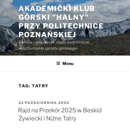
Przejdź
AKADEMICKI KLUB
do
GÓRSKI "HALNY"
treści
PRZY POLITECHNICE
POZNAŃSKIEJ
Górskie rajdy piesze, slajdy podróżnicze,
wypożyczalnia sprzętu górskiego
Menu
TAG:
TATRY
OPUBLIKOWANE
22 PAŹDZIERNIKA 2025
W
Rajd na Przekór 2025 w Beskid
Żywiecki i Niżne Tatry