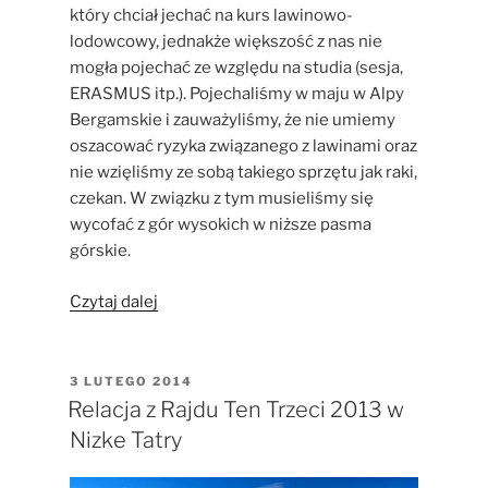
który chciał jechać na kurs lawinowo-
lodowcowy, jednakże większość z nas nie
mogła pojechać ze względu na studia (sesja,
ERASMUS itp.). Pojechaliśmy w maju w Alpy
Bergamskie i zauważyliśmy, że nie umiemy
oszacować ryzyka związanego z lawinami oraz
nie wzięliśmy ze sobą takiego sprzętu jak raki,
czekan. W związku z tym musieliśmy się
wycofać z gór wysokich w niższe pasma
górskie.
„Po
Czytaj dalej
kursie
turystyki
zimowej”
OPUBLIKOWANE
3 LUTEGO 2014
W
Relacja z Rajdu Ten Trzeci 2013 w
Nizke Tatry