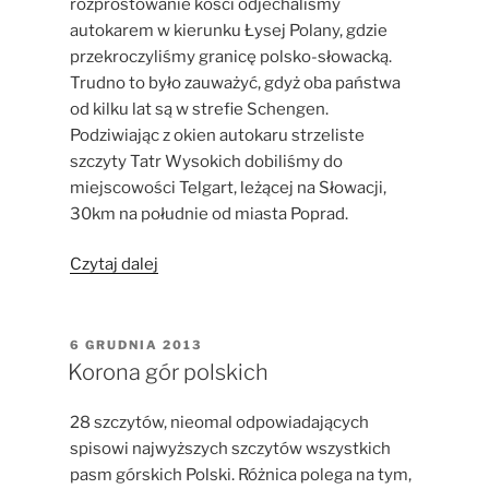
rozprostowanie kości odjechaliśmy
autokarem w kierunku Łysej Polany, gdzie
przekroczyliśmy granicę polsko-słowacką.
Trudno to było zauważyć, gdyż oba państwa
od kilku lat są w strefie Schengen.
Podziwiając z okien autokaru strzeliste
szczyty Tatr Wysokich dobiliśmy do
miejscowości Telgart, leżącej na Słowacji,
30km na południe od miasta Poprad.
„Relacja
Czytaj dalej
z
Rajdu
Ten
OPUBLIKOWANE
6 GRUDNIA 2013
W
Trzeci
Korona gór polskich
2013
w
28 szczytów, nieomal odpowiadających
Nizke
spisowi najwyższych szczytów wszystkich
Tatry”
pasm górskich Polski. Różnica polega na tym,