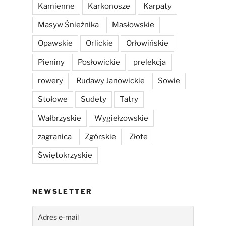
Kamienne
Karkonosze
Karpaty
Masyw Śnieżnika
Masłowskie
Opawskie
Orlickie
Orłowińskie
Pieniny
Posłowickie
prelekcja
rowery
Rudawy Janowickie
Sowie
Stołowe
Sudety
Tatry
Wałbrzyskie
Wygiełzowskie
zagranica
Zgórskie
Złote
Świętokrzyskie
NEWSLETTER