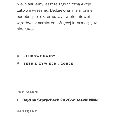
Nie, planujemy jeszcze zagraniczną Akcję
Lato we wrześniu. Będzie ona miała formę
podobną co rok temu, czyli wielodniowej
wędrówki z namiotem. Więcej informacji już
niedługo)
KATEGORIE
KLUBOWE RAJDY
TAGI
BESKID ŻYWIECKI
,
GORCE
Nawigacja
Poprzedni
POPRZEDNI
wpisu
wpis
Rajd na Szprychach 2026 w Beskid Niski
Następny
NASTĘPNE