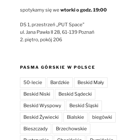
spotykamy się we
wtorki
o godz. 19:00
DS 1, przestrzeń „PUT Space”
ul. Jana Pawła II 28, 61-139 Poznań
2. piętro, pokój 206
PASMA GÓRSKIE W POLSCE
50-lecie
Bardzkie
Beskid Mały
Beskid Niski
Beskid Sądecki
Beskid Wyspowy
Beskid Śląski
Beskid Żywiecki
Bialskie
biegówki
Bieszczady
Brzechowskie