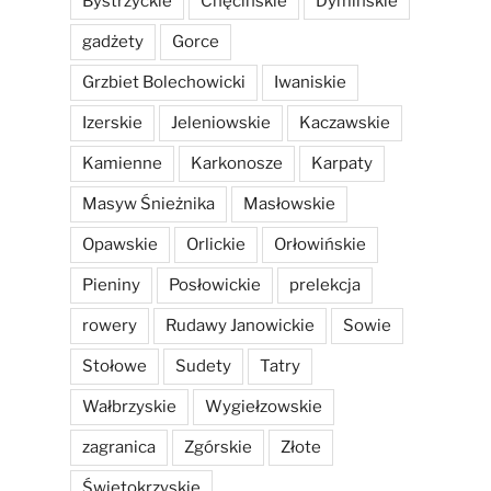
Bystrzyckie
Chęcińskie
Dymińskie
gadżety
Gorce
Grzbiet Bolechowicki
Iwaniskie
Izerskie
Jeleniowskie
Kaczawskie
Kamienne
Karkonosze
Karpaty
Masyw Śnieżnika
Masłowskie
Opawskie
Orlickie
Orłowińskie
Pieniny
Posłowickie
prelekcja
rowery
Rudawy Janowickie
Sowie
Stołowe
Sudety
Tatry
Wałbrzyskie
Wygiełzowskie
zagranica
Zgórskie
Złote
Świętokrzyskie