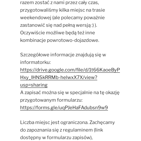
razem zostać z nami przez cały czas,
przygotowaliśmy kilka miejsc na trasie
weekendowej (ale polecamy poważnie
zastanowić się nad pełną wersją :‌) ).
Oczywiście możliwe będą też inne
kombinacje powrotowo-dojazdowe.
Szczegółowe informacje znajdują się w
informatorku:
https://drive.google.com/file/d/1t66KaoeByP
Hxy_IHNSkRRMb-helwxX7X/view?
usp=sharing
A zapisać można się w specjalnie na tę okazję
przygotowanym formularzu:
https://forms.gle/uqPJeHaFAdubsn9w9
Liczba miejsc jest ograniczona. Zachęcamy
do zapoznania się z regulaminem (link
dostępny w formularzu zapisów),