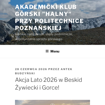
Przejdź
AKADEMICKI KLUB
do
GÓRSKI "HALNY"
treści
PRZY POLITECHNICE
POZNAŃSKIEJ
Górskie rajdy piesze, slajdy podróżnicze,
wypożyczalnia sprzętu górskiego
Menu
OPUBLIKOWANE
28 CZERWCA 2026
PRZEZ
ANTEK
W
BUDZYŃSKI
Akcja Lato 2026 w Beskid
Żywiecki i Gorce!