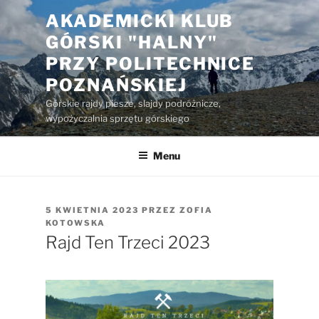
Przejdź
AKADEMICKI KLUB
do
GÓRSKI "HALNY"
treści
PRZY POLITECHNICE
POZNAŃSKIEJ
Górskie rajdy piesze, slajdy podróżnicze,
wypożyczalnia sprzętu górskiego
Menu
OPUBLIKOWANE
5 KWIETNIA 2023
PRZEZ
ZOFIA
W
KOTOWSKA
Rajd Ten Trzeci 2023