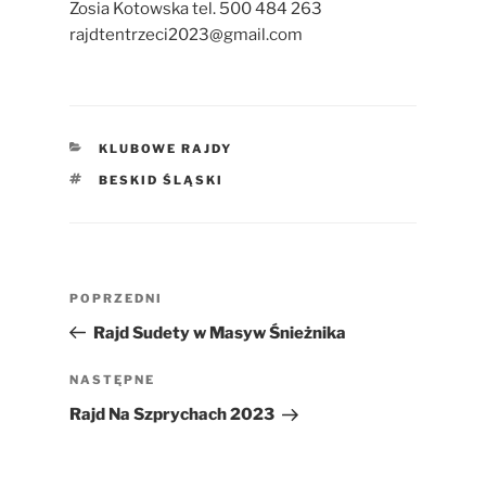
Zosia Kotowska tel. 500 484 263
rajdtentrzeci2023@gmail.com
KATEGORIE
KLUBOWE RAJDY
TAGI
BESKID ŚLĄSKI
Nawigacja
Poprzedni
POPRZEDNI
wpisu
wpis
Rajd Sudety w Masyw Śnieżnika
Następny
NASTĘPNE
wpis
Rajd Na Szprychach 2023