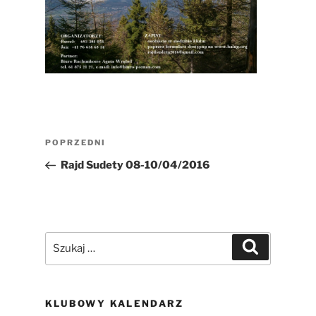
Nawigacja
Poprzedni
POPRZEDNI
wpisu
wpis
Rajd Sudety 08-10/04/2016
Szukaj:
Szukaj
KLUBOWY KALENDARZ