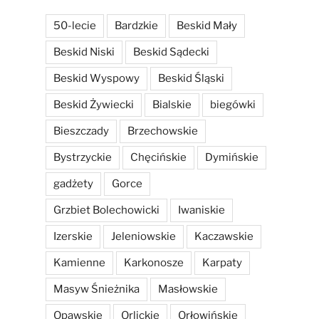
50-lecie
Bardzkie
Beskid Mały
Beskid Niski
Beskid Sądecki
Beskid Wyspowy
Beskid Śląski
Beskid Żywiecki
Bialskie
biegówki
Bieszczady
Brzechowskie
Bystrzyckie
Chęcińskie
Dymińskie
gadżety
Gorce
Grzbiet Bolechowicki
Iwaniskie
Izerskie
Jeleniowskie
Kaczawskie
Kamienne
Karkonosze
Karpaty
Masyw Śnieżnika
Masłowskie
Opawskie
Orlickie
Orłowińskie