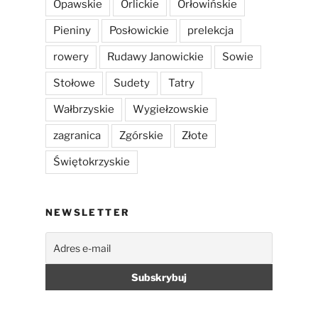
Opawskie
Orlickie
Orłowińskie
Pieniny
Posłowickie
prelekcja
rowery
Rudawy Janowickie
Sowie
Stołowe
Sudety
Tatry
Wałbrzyskie
Wygiełzowskie
zagranica
Zgórskie
Złote
Świętokrzyskie
NEWSLETTER