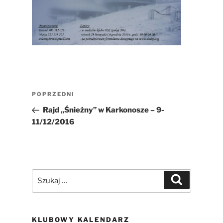
Nawigacja
Poprzedni
POPRZEDNI
wpisu
wpis
Rajd „Śnieżny” w Karkonosze – 9-
11/12/2016
Szukaj:
Szukaj
KLUBOWY KALENDARZ