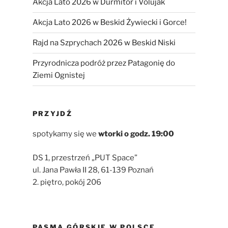
Akcja Lato 2026 w Durmitor i Volujak
Akcja Lato 2026 w Beskid Żywiecki i Gorce!
Rajd na Szprychach 2026 w Beskid Niski
Przyrodnicza podróż przez Patagonię do
Ziemi Ognistej
PRZYJDŹ
spotykamy się we
wtorki
o godz. 19:00
DS 1, przestrzeń „PUT Space”
ul. Jana Pawła II 28, 61-139 Poznań
2. piętro, pokój 206
PASMA GÓRSKIE W POLSCE