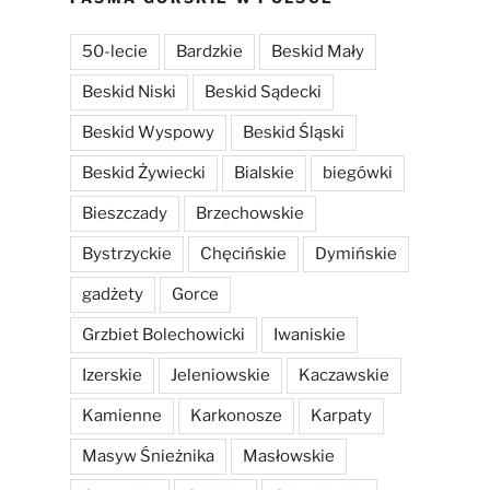
50-lecie
Bardzkie
Beskid Mały
Beskid Niski
Beskid Sądecki
Beskid Wyspowy
Beskid Śląski
Beskid Żywiecki
Bialskie
biegówki
Bieszczady
Brzechowskie
Bystrzyckie
Chęcińskie
Dymińskie
gadżety
Gorce
Grzbiet Bolechowicki
Iwaniskie
Izerskie
Jeleniowskie
Kaczawskie
Kamienne
Karkonosze
Karpaty
Masyw Śnieżnika
Masłowskie